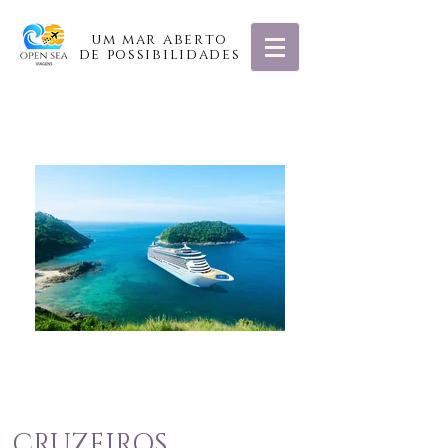
um mar aberto
de possibilidades
"
Perto do mar
a gente é mais feliz
"
CRUZEIROS