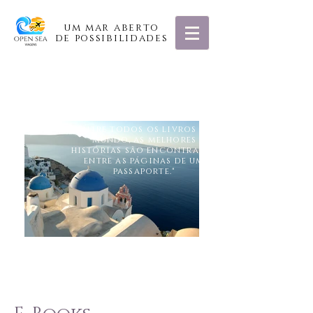
um mar aberto
de possibilidades
Entre todos os livros do
"
mundo, as melhores
histórias são encontradas
entre as páginas de um
passaporte.
"