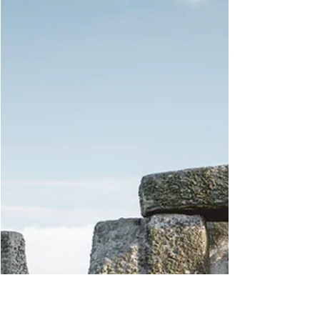
23 Parques incríveis em Dubai
Exuberância, elegância e excentricidade
são algumas das palavras que podem
definir Dubai. O segundo maior Emirado,
dos Emirados Árabes...