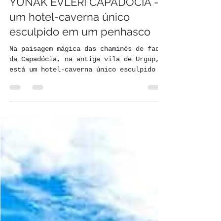
Maria Brito
29 de out. de 2020
2 min de leitura
CONHEÇAM O INIGUALÁVE
YUNAK EVLERI CAPADÓCIA -
um hotel-caverna único
esculpido em um penhasco
Na paisagem mágica das chaminés de fadas
da Capadócia, na antiga vila de Urgup,
está um hotel-caverna único esculpido em
um penhasco, o...