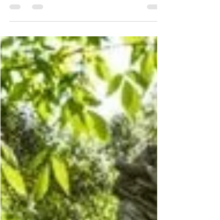
Uma Maravilha Colombiana-
Caño Cristales: O Rio Mais
Colorido Do Mundo
Durante a maior parte do ano, o Caño
Cristales é exatamente como qualquer
outro rio no mundo: um leito de rochas
cobertas de musgos...